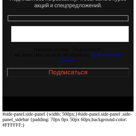
акций и спецпредложений.
Нажимая кнопку "Подписаться",
вы даете свое согласие на обработку
персональных
данных
.
#side-panel.side-panel {width: 500px;}#side-panel.side-panel .side-
panel_sidebar {padding: 70px 0px 50px 60px;background-color:
#FFFFFF;}