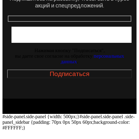
акций и спецпредложений.
Нажимая кнопку "Подписаться",
вы даете свое согласие на обработку
персональных
данных
.
#side-panel.side-panel {width: 500px;}#side-panel.side-panel .side-
panel_sidebar {padding: 70px 0px 50px 60px;background-color:
#FFFFFF;}